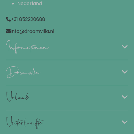
Nederland
+31 852220688
info@droomvilla.nl
Informationen
Droomvilla
Urlaub
Unterkünfte