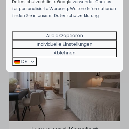
Datenschutzrichtlinie
.
Google
verwendet Cookies
images, the perfect treat for a delicious food
für personalisierte Werbung. Weitere Informationen
at the end of the day. For a little Nostalgia
finden Sie in unserer Datenschutzerklärung.
from the year-old Kastanienbaum. Bringen Sie
gerne Ihre Fahrräder mit! A quick change is
available.
Alle akzeptieren
Individuelle Einstellungen
Ablehnen
DE