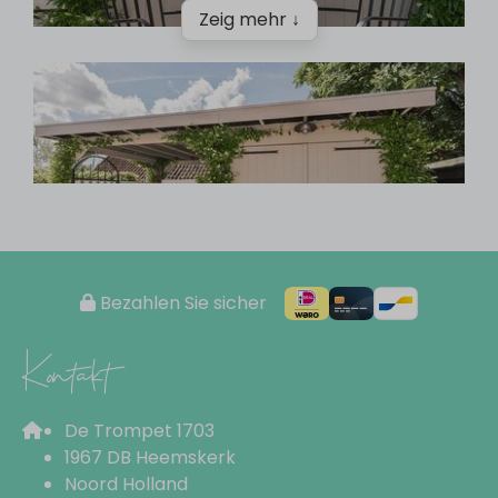
Zeig mehr ↓
Bezahlen Sie sicher
Kontakt
De Trompet 1703
1967 DB Heemskerk
Noord Holland