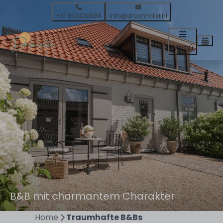
+31 852220688
info@droomvilla.nl
Menü
B&B mit charmantem Charakter
Home
Traumhafte B&Bs