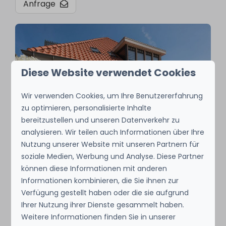
Anfrage
Diese Website verwendet Cookies
Wir verwenden Cookies, um Ihre Benutzererfahrung
zu optimieren, personalisierte Inhalte
bereitzustellen und unseren Datenverkehr zu
analysieren. Wir teilen auch Informationen über Ihre
Nutzung unserer Website mit unseren Partnern für
soziale Medien, Werbung und Analyse. Diese Partner
Ländliche Eleganz
können diese Informationen mit anderen
Informationen kombinieren, die Sie ihnen zur
In a beautiful garden you can enjoy your
Verfügung gestellt haben oder die sie aufgrund
holiday B&B in full. The Jasmin, the white
Ihrer Nutzung ihrer Dienste gesammelt haben.
Weitere Informationen finden Sie in unserer
Oleander and the wonderful Hortensien