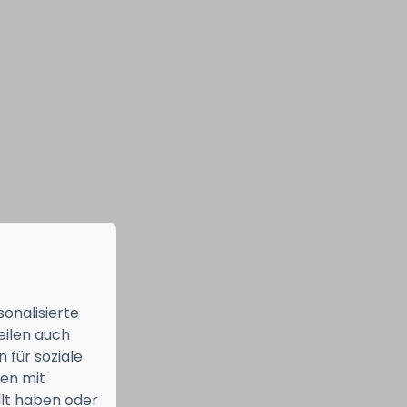
onalisierte
eilen auch
 für soziale
nen mit
llt haben oder