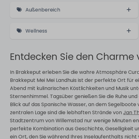
1 bedroom
Sauna
Außenbereich
2 bedrooms
BBQ
3 bedrooms
Wellness
Sauna
Entdecken Sie den Charme 
Hot tub
In Brakkeput erleben Sie die wahre Atmosphäre Cura
Brakkeput Mei Mei Landhuis ist der perfekte Ort für
Abend mit kulinarischen Köstlichkeiten und Musik un
Sternenhimmel. Tagsüber genießen Sie die Ruhe u
Blick auf das Spanische Wasser, an dem Segelboote v
zentralen Lage sind die lebhaften Strände von
Jan Th
Stadtzentrum von Willemstad nur wenige Minuten entf
perfekte Kombination aus Geschichte, Geselligkeit 
ein Ort, den Sie während Ihres Inselaufenthalts nicht