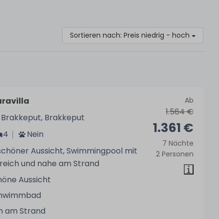
Sortieren nach: Preis niedrig - hoch
ravilla
Ab
1.564 €
 Brakkeput, Brakkeput
1.361 €
4
Nein
7 Nächte
t schöner Aussicht, Swimmingpool mit
2 Personen
reich und nahe am Strand
höne Aussicht
hwimmbad
h am Strand