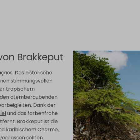
von Brakkeput
çaos. Das historische
 einen stimmungsvollen
ter tropischem
nd den atemberaubenden
orbeigleiten. Dank der
iel
und das farbenfrohe
ernt. Brakkeput ist die
und karibischem Charme,
 verpassen sollten.