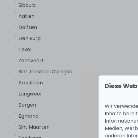
Sibculo
Aalten
Dalfsen
Den Burg
Texel
Zandvoort
Sint Jorisbaai Curaçao
Breukelen
Diese Web
Langweer
Bergen
Wir verwenden
Inhalte berei
Egmond
Informationen
Sint Maarten
Medien, Werbu
anderen Infor