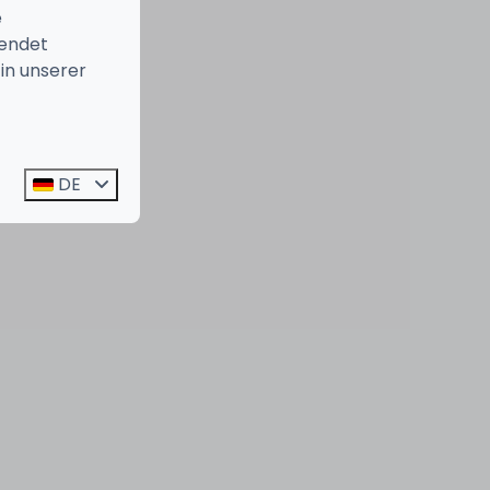
e
endet
in unserer
DE