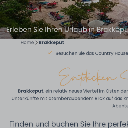
Erleben Sie Ihren Urlaub in Brakkep
Home
Brakkeput
Besuchen Sie das Country House
Entdecken S
Brakkeput
, ein relativ neues Viertel im Osten de
Unterkünfte mit atemberaubendem Blick auf das kri
Abente
Finden und buchen Sie Ihre perfek