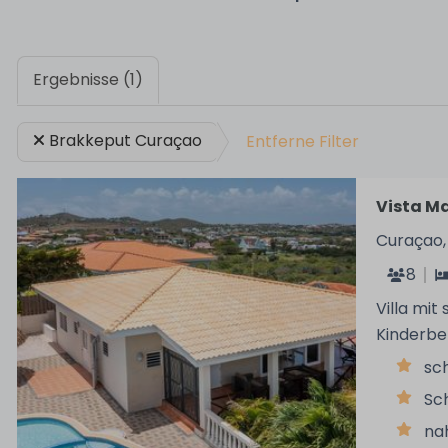
Ergebnisse (1)
Brakkeput Curaçao
Entferne Filter
Vista Ma
Curaçao,
8
Villa mi
Kinderbe
sc
Sc
na