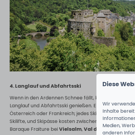
Diese Web
4. Langlauf und Abfahrtsski
Wenn in den Ardennen Schnee fällt, können Sie an v
Wir verwenden
Langlauf und Abfahrtsski genießen. Erwarten Sie keine
Inhalte berei
Österreich oder Frankreich; jedes Skigebiet verfügt
Informationen
Skilifte, und Skipässe kosten zwischen 10 und 15 € pro
Medien, Werbu
Baraque Fraiture bei
Vielsalm
,
Val de Wanne
bei Tr
anderen Infor