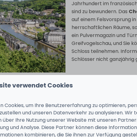
Jahrhundert im französisch
sind zu bewundern. Das
Ch
auf einem Felsvorsprung in
herrschaftlichen Räume, s
ein Pulvermagazin und Tür
Greifvogelschau, und Sie 
Schloss teilnehmen. Informi
Schlösser nicht ganzjährig 
site verwendet Cookies
erschiedenen Orten
 Cookies, um Ihre Benutzererfahrung zu optimieren, pers
 Skigebiete wie in
tzustellen und unseren Datenverkehr zu analysieren. Wir t
 über einen oder mehrere
 über Ihre Nutzung unserer Website mit unseren Partnern
 Tag. Beliebte Gebiete sind
ng und Analyse. Diese Partner können diese Informatio
ois Ponts,
Ferme Libert
bei
mationen kombinieren, die Sie ihnen zur Verfügung geste