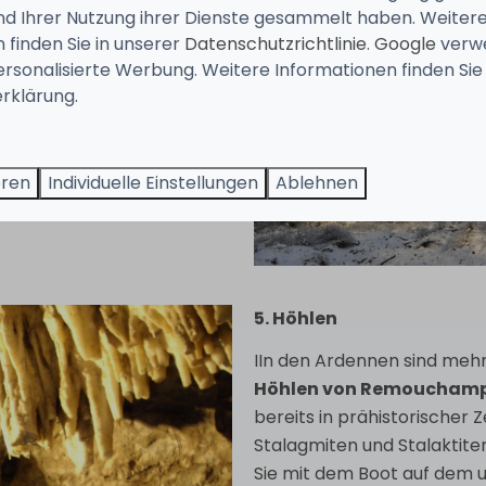
chöne Langlaufloipen gibt
und Ihrer Nutzung ihrer Dienste gesammelt haben. Weiter
, Stavelot und St. Hubert
.
 finden Sie in unserer
Datenschutzrichtlinie
.
Google
verw
ine zauberhafte Kulisse.
ersonalisierte Werbung. Weitere Informationen finden Sie 
 sobald Schnee fällt,
rklärung.
eren
Individuelle Einstellungen
Ablehnen
5. Höhlen
IIn den Ardennen sind mehre
Höhlen von Remoucham
bereits in prähistorischer
Stalagmiten und Stalaktite
Sie mit dem Boot auf dem u