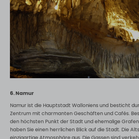
6. Namur
Namur ist die Hauptstadt Walloniens und besticht dur
Zentrum mit charmanten Geschäften und Cafés. Bes
den höchsten Punkt der Stadt und ehemalige Grafenr
haben Sie einen herrlichen Blick auf die Stadt. Die Alt
einzigartige Atmosphäre aus. Die Gassen sind verkeh