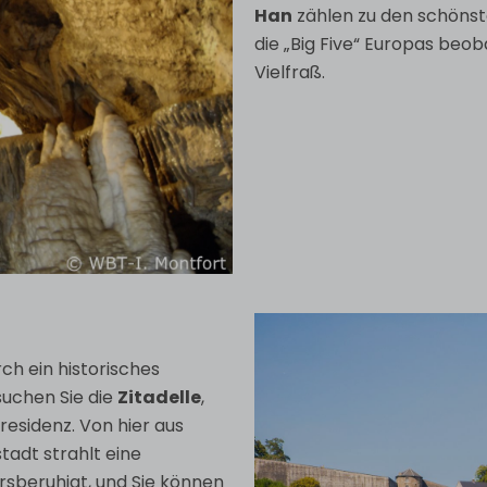
Han
zählen zu den schönste
die „Big Five“ Europas beo
Vielfraß.
ch ein historisches
uchen Sie die
Zitadelle
,
esidenz. Von hier aus
stadt strahlt eine
rsberuhigt, und Sie können