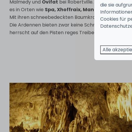
Malmedy und
Ovifat
bei Robertville. Überraschend s
die sie aufgr
es in Orten wie
Spa, Xhoffraix, Manderfeld, Bertrix
Informationen
Mit ihren schneebedeckten Baumkronen bietet sich e
Cookies für p
Die Ardennen bieten zwar keine Schneegarantie, aber
Datenschutze
herrscht auf den Pisten reges Treiben.
Alle akzepti