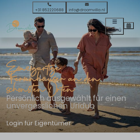
+31 852220688
info@droomvilla.nl
Menü
Einzigartige
Ferienhäuser an den
schönsten Orten
Persönlich ausgewählt für einen
unvergesslichen Urlaub
Login für Eigentümer