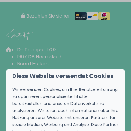
Bezahlen Sie sicher
Kontakt
De Trompet 1703
1967 DB Heemskerk
Noord Holland
Nederland
Diese Website verwendet Cookies
+31 852220688
Wir verwenden Cookies, um Ihre Benutzererfahrung
zu optimieren, personalisierte Inhalte
info@droomvilla.nl
bereitzustellen und unseren Datenverkehr zu
Informationen
analysieren. Wir teilen auch Informationen über Ihre
Nutzung unserer Website mit unseren Partnern für
soziale Medien, Werbung und Analyse. Diese Partner