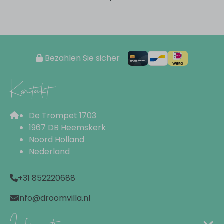
Kitchenware
Wohnbereich
Cable TV
Bezahlen Sie sicher
Kontakt
Außenbereich
Yard set
De Trompet 1703
Parking spot (free): 2
1967 DB Heemskerk
Patio
Noord Holland
Garden
Nederland
+31 852220688
info@droomvilla.nl
Informationen