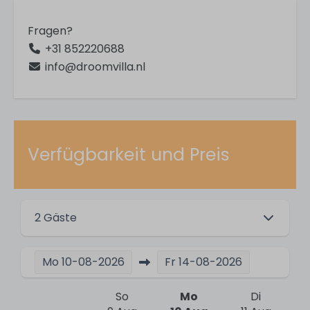
Einrichtungen
Fragen?
+31 852220688
Outdoor-Fitnessgeräte
info@droomvilla.nl
Playground
Aktivitäten
Water sports
Verfügbarkeit und Preis
Segeln
Vissen
Surfing
2 Gäste
Bicycling
Swimming
Hiking
Mo
10-08-2026
Fr
14-08-2026
Golfing
So
Mo
Di