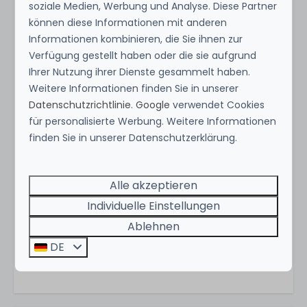
soziale Medien, Werbung und Analyse. Diese Partner
Langweer
können diese Informationen mit anderen
Informationen kombinieren, die Sie ihnen zur
Themen
Verfügung gestellt haben oder die sie aufgrund
Ihrer Nutzung ihrer Dienste gesammelt haben.
Unique location
Weitere Informationen finden Sie in unserer
Romantic
Datenschutzrichtlinie
.
Google
verwendet Cookies
Zeig mehr ↓
für personalisierte Werbung. Weitere Informationen
In der Gegend
finden Sie in unserer Datenschutzerklärung.
At lake
Alle akzeptieren
At water
Close to village
Individuelle Einstellungen
View of lake
Ablehnen
Energie-Label:
View of water
DE
Detached
Beach
At small-scale park