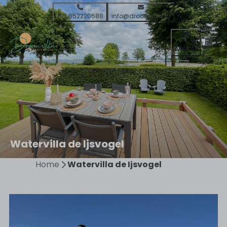
+31 852220688
info@droomvilla.nl
Menü
Watervilla de Ijsvogel
Home
Watervilla de Ijsvogel