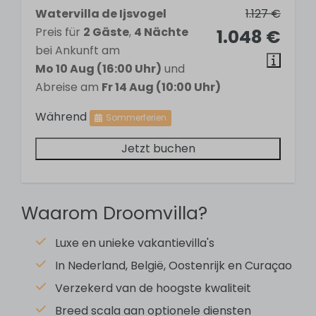
3 bedrooms
Watervilla de Ijsvogel
1.127 €
Double bed: 2
Preis für
2 Gäste
,
4 Nächte
1.048 €
Two single beds: 1
bei Ankunft am
Mo 10 Aug (16:00 Uhr)
und
Küche
Abreise am
Fr 14 Aug (10:00 Uhr)
Während
Sommerferien
Dining table
Dishwasher
Jetzt buchen
Refrigerator-freezer combination
Induction cooktop
Extractor hood
Waarom Droomvilla?
Oven
Coffeemaker
Luxe en unieke vakantievilla's
Kettle
In Nederland, België, Oostenrijk en Curaçao
Pans
Crockery
Verzekerd van de hoogste kwaliteit
Cutlery
Breed scala aan optionele diensten