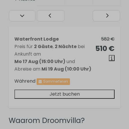
Allgemein
Pets
Free WiFi
Air conditioning
Waterfront Lodge
582 €
Car-free
Preis für
2 Gäste
,
2 Nächte
bei
510 €
Non-smoking
Ankunft am
Mo 17 Aug (15:00 Uhr)
und
Badezimmer
Abreise am
Mi 19 Aug (10:00 Uhr)
Während
Sommerferien
1 bathroom
Sink
Jetzt buchen
Shower
Toilet
Waarom Droomvilla?
Schlafzimmer