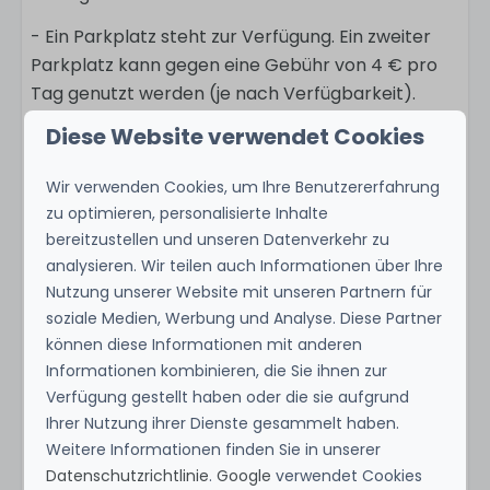
- Ein Parkplatz steht zur Verfügung. Ein zweiter
Parkplatz kann gegen eine Gebühr von 4 € pro
Tag genutzt werden (je nach Verfügbarkeit).
Diese Website verwendet Cookies
- Eigene Boote dürfen mitgebracht werden
(maximale Länge 7 Meter). Die Kosten für das
Wir verwenden Cookies, um Ihre Benutzererfahrung
Zuwasserlassen betragen 75 €. Eine vorherige
zu optimieren, personalisierte Inhalte
Reservierung wird empfohlen.
bereitzustellen und unseren Datenverkehr zu
- Angeln ist ausschließlich von der privaten
analysieren. Wir teilen auch Informationen über Ihre
Terrasse aus erlaubt. In den Wintermonaten (1.
Nutzung unserer Website mit unseren Partnern für
soziale Medien, Werbung und Analyse. Diese Partner
November bis 1. April) darf zusätzlich am - Ende
können diese Informationen mit anderen
des Hafens geangelt werden. Bitte beachten Sie,
Informationen kombinieren, die Sie ihnen zur
dass hierfür ein gültiger Angelschein erforderlich
Verfügung gestellt haben oder die sie aufgrund
ist.
Ihrer Nutzung ihrer Dienste gesammelt haben.
Weitere Informationen finden Sie in unserer
Datenschutzrichtlinie
.
Google
verwendet Cookies