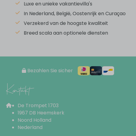
Luxe en unieke vakantievilla's
2 bedrooms
In Nederland, België, Oostenrijk en Curaçao
Double bed: 1
Two single beds: 1
Verzekerd van de hoogste kwaliteit
Breed scala aan optionele diensten
Küche
Dining table
Dishwasher
Refrigerator-freezer combination
Bezahlen Sie sicher
Induction cooktop
Extractor hood
Kontakt
Microwave oven
Coffee maker (capsules)
De Trompet 1703
Kettle
1967 DB Heemskerk
Pans
Noord Holland
Crockery
Nederland
Cutlery