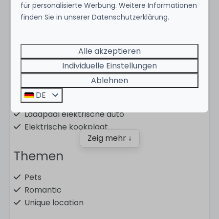
für personalisierte Werbung. Weitere Informationen
Ausstattung
finden Sie in unserer Datenschutzerklärung.
Standort
Alle akzeptieren
Breukelen
Individuelle Einstellungen
Ablehnen
Duurzaam
DE
Laadpaal elektrische auto
Elektrische kookplaat
Zeig mehr ↓
Themen
Pets
Romantic
Unique location
Culture and history