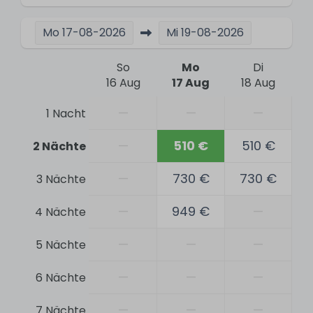
Charging station for electric vehicles
Reception
Mo
17-08-2026
Mi
19-08-2026
Aktivitäten
So
Mo
Di
16 Aug
17 Aug
18 Aug
Water sports
—
—
—
1 Nacht
Vissen
Segeln
—
510 €
510 €
2 Nächte
Swimming
Hiking
—
730 €
730 €
3 Nächte
Bicycling
—
949 €
—
4 Nächte
Sicherheit
—
—
—
5 Nächte
Branddeken
—
—
—
6 Nächte
Carbon monoxide detector
Smoke detector
—
—
—
7 Nächte