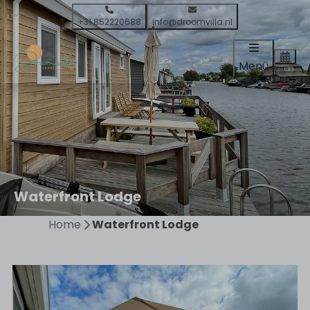
+31 852220688
info@droomvilla.nl
Menü
Waterfront Lodge
Home
Waterfront Lodge