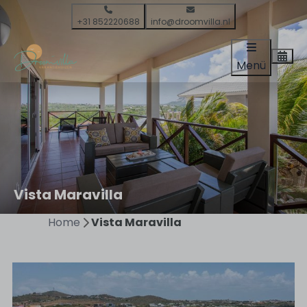
+31 852220688
info@droomvilla.nl
Menü
Vista Maravilla
Home
Vista Maravilla