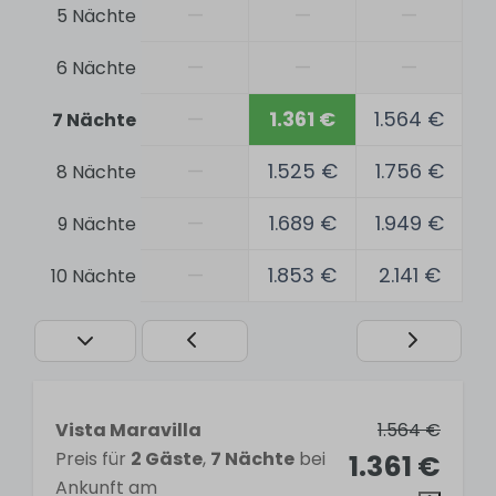
—
—
—
5 Nächte
Vissen
Surfing
—
—
—
6 Nächte
Sicherheit
—
1.361 €
1.564 €
7 Nächte
Smoke detector
—
1.525 €
1.756 €
8 Nächte
Locker
—
1.689 €
1.949 €
9 Nächte
Allgemein
—
1.853 €
2.141 €
10 Nächte
Free WiFi
Bed linen included
Air conditioning
Outdoor swimming pool
Laundry machine
Vista Maravilla
1.564 €
Preis für
2 Gäste
,
7 Nächte
bei
1.361 €
Badezimmer
Ankunft am