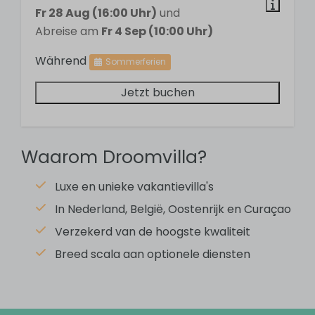
Fr 28 Aug (16:00 Uhr)
und
3 bathrooms
Abreise am
Fr 4 Sep (10:00 Uhr)
Sink
Während
Shower
Sommerferien
Toilet
Jetzt buchen
Schlafzimmer
Waarom Droomvilla?
Four bedrooms
Single bed: 8
Luxe en unieke vakantievilla's
In Nederland, België, Oostenrijk en Curaçao
Küche
Verzekerd van de hoogste kwaliteit
Dishwasher
Breed scala aan optionele diensten
Refrigerator-freezer combination
Cermaic cooktop
Extractor hood