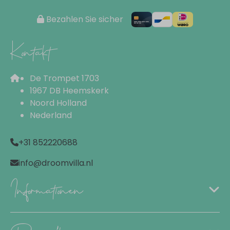
Microwave oven
Coffeemaker
Bezahlen Sie sicher
Coffee maker (pads)
Kettle
Kontakt
Crockery
Cutlery
De Trompet 1703
Kitchenware
1967 DB Heemskerk
Noord Holland
Wohnbereich
Nederland
Flat Screen TV
+31 852220688
Außenbereich
info@droomvilla.nl
Informationen
Palapa
Sun loungers: 4
Lounge set
Yard set