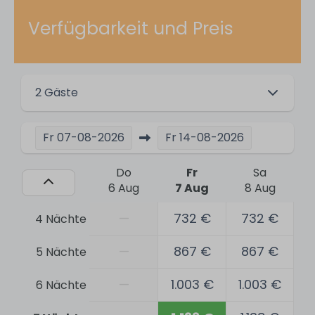
Surfing
Tennis
Verfügbarkeit und Preis
Swimming
Hiking
Water sports
2 Gäste
Golfing
Horseback riding
Bicycling
Fr
07-08-2026
Fr
14-08-2026
Segeln
Kitesurfing
Do
Fr
Sa
Vissen
6 Aug
7 Aug
8 Aug
Padel
—
732 €
732 €
4 Nächte
Sicherheit
—
867 €
867 €
5 Nächte
Fire extinguisher
—
1.003 €
1.003 €
6 Nächte
Smoke detector
First aid box