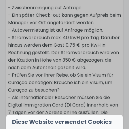
- Zwischenreinigung auf Anfrage.
- Ein später Check-out kann gegen Aufpreis beim
Manager vor Ort angefordert werden.
- Autovermietung ist auf Anfrage möglich.
- Stromverbrauch max. 40 KwH pro Tag. Darüber
hinaus werden dem Gast 0,75 € pro KwH in
Rechnung gestellt. Der Stromverbrauch wird von
der Kaution in Höhe von 350 € abgezogen, die
nach dem Aufenthalt gezahlt wird.
- Prüfen Sie vor Ihrer Reise, ob Sie ein Visum für
Curaçao benötigen: Brauche ich ein Visum, um
Curaçao zu besuchen?
- Als internationaler Besucher müssen Sie die
Digital Immigration Card (DI Card) innerhalb von
7 Tagen vor der Abreise online ausfüllen. Die
digitale Einwanderungskarte ist für alle
Diese Website verwendet Cookies
ausländischen Besucher obligatorisch, um zur