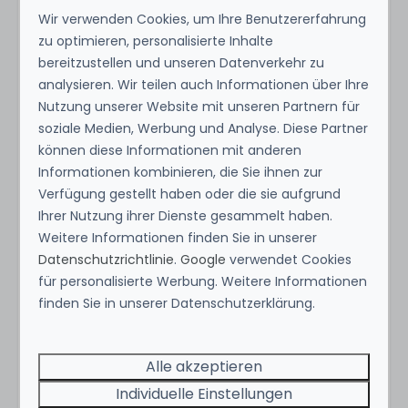
Einwanderungsbehörde in Curaçao zugelassen zu
Wir verwenden Cookies, um Ihre Benutzererfahrung
werden. Beantragen Sie die Karte über die
zu optimieren, personalisierte Inhalte
bereitzustellen und unseren Datenverkehr zu
Website OFFICIAL Curacao Entry Portal.
analysieren. Wir teilen auch Informationen über Ihre
Nutzung unserer Website mit unseren Partnern für
soziale Medien, Werbung und Analyse. Diese Partner
können diese Informationen mit anderen
Ausstattung
Informationen kombinieren, die Sie ihnen zur
Verfügung gestellt haben oder die sie aufgrund
Standort
Ihrer Nutzung ihrer Dienste gesammelt haben.
Weitere Informationen finden Sie in unserer
Jan Thiel Curaçao
Datenschutzrichtlinie
.
Google
verwendet Cookies
für personalisierte Werbung. Weitere Informationen
Themen
finden Sie in unserer Datenschutzerklärung.
Strand
Alle akzeptieren
Kids
Zeig mehr ↓
Individuelle Einstellungen
Unique location