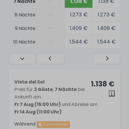
—
1.138 €
1.138 €
7 Nächte
Locker
—
1.273 €
1.273 €
8 Nächte
Allgemein
—
1.409 €
1.409 €
9 Nächte
Ventilator
—
1.544 €
1.544 €
10 Nächte
Free WiFi
Bed linen included
Air conditioning
Communal pool
Tumble dryer
Laundry machine
Vista del Sol
1.138 €
Ironing board
Preis für
2 Gäste
,
7 Nächte
bei
Iron
Ankunft am
Fr 7 Aug (15:00 Uhr)
und Abreise am
Badezimmer
Fr 14 Aug (11:00 Uhr)
Während
Sommerferien
2 bathrooms