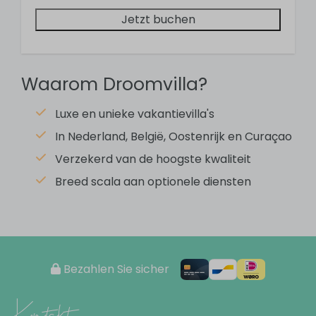
Sink
Jetzt buchen
Double sink
Shower
Regendouche
Waarom Droomvilla?
Toilet
Hairdryer
Luxe en unieke vakantievilla's
In Nederland, België, Oostenrijk en Curaçao
Schlafzimmer
Verzekerd van de hoogste kwaliteit
3 bedrooms
Breed scala aan optionele diensten
Double bed: 2
Bunk beds: 1
Küche
Bezahlen Sie sicher
Dining table
Dishwasher
Kontakt