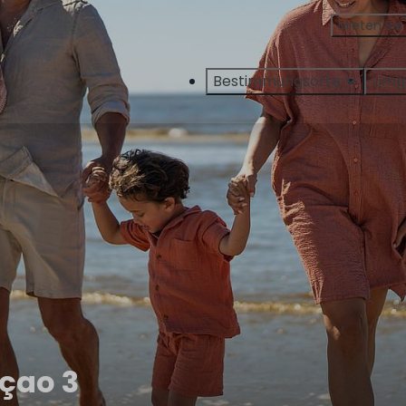
Mieten Sie
Bestimmungsorte
Umg
açao 3