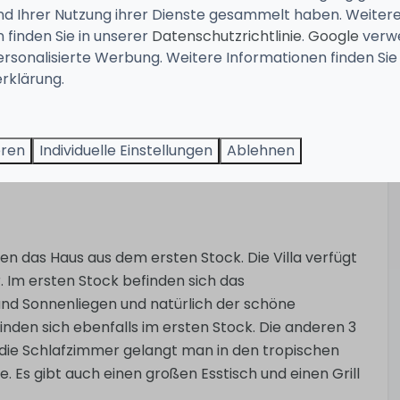
pen, die den Raum mit einem warmen Licht erhellen.
und Ihrer Nutzung ihrer Dienste gesammelt haben. Weiter
bination aus Farben und Licht aus, mit einem
 finden Sie in unserer
Datenschutzrichtlinie
.
Google
verw
ersonalisierte Werbung. Weitere Informationen finden Sie 
rklärung.
l Viertels in Jan Thiel, eine wahre Oase für diejenigen,
denz, auf der sich diese Villa befindet, besteht aus
itnessraum und das Spielzimmer (mit Billardtisch,
eren
Individuelle Einstellungen
Ablehnen
ten das Haus aus dem ersten Stock. Die Villa verfügt
 Im ersten Stock befinden sich das
nd Sonnenliegen und natürlich der schöne
den sich ebenfalls im ersten Stock. Die anderen 3
die Schlafzimmer gelangt man in den tropischen
 Es gibt auch einen großen Esstisch und einen Grill