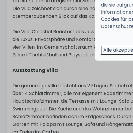
bis hin zu den strategisch platzierten Designerlam
die sie aufgr
Die Villa zeichnet sich durch eine harmonische Kom
Informationen
atemberaubenden Blick auf das Karibische Meer.
Cookies für p
Datenschutze
Die Villa Celestial Beach ist das Juwel des Vista Roya
die Luxus, Privatsphäre und Komfort suchen. Die Resi
vier Villen. Im Gemeinschaftsraum können Sie den F
Alle akzepti
Billard, Tischfußball und Playstation) nutzen.
Ausstattung Villa
Die geräumige Villa besteht aus 2 Etagen. Sie betre
über 4 Schlafzimmer, alle mit eigenem Badezimmer.
Hauptschlafzimmer, die Terrasse mit Lounge-Sofa u
Swimmingpool. Die Küche und das Wohnzimmer befin
Schlafzimmer befinden sich im Erdgeschoss. Durch 
Garten mit Palapa mit Lounge, Sofa und Hängematte.
im Freien im Garten.