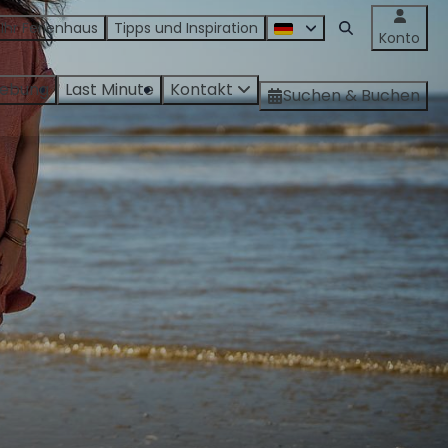
 Ihr Ferienhaus
Tipps und Inspiration
Konto
ebung
Last Minute
Kontakt
Suchen & Buchen