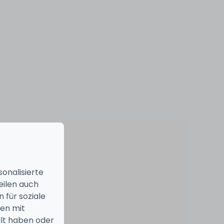
onalisierte
eilen auch
 für soziale
nen mit
llt haben oder