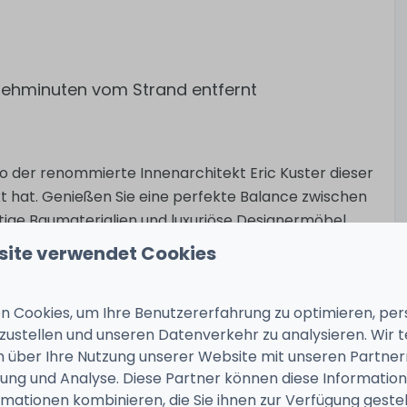
 Gehminuten vom Strand entfernt
, wo der renommierte Innenarchitekt Eric Kuster dieser
 hat. Genießen Sie eine perfekte Balance zwischen
ige Baumaterialien und luxuriöse Designermöbel
nz zu schaffen. Die hohen Decken und großen
site verwendet Cookies
fen eine geräumige Oase, die Ruhe und Raffinesse
 Cookies, um Ihre Benutzererfahrung zu optimieren, pers
tzustellen und unseren Datenverkehr zu analysieren. Wir t
en Swimmingpool in der obersten Etage, der direkt
 über Ihre Nutzung unserer Website mit unseren Partnern
nzt. Jedes Detail in der Villa Celestial Beach
ng und Analyse. Diese Partner können diese Informatio
lebnis zu bieten, von der reichhaltigen Einrichtung
mationen kombinieren, die Sie ihnen zur Verfügung geste