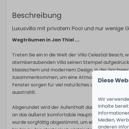
Beschreibung
Luxusvilla mit privatem Pool und nur wenige
Wegträumen in Jan Thiel ....
Treten Sie ein in die Welt der Villa Celestial Beach
atemberaubenden Villa seinen Stempel aufgedrückt
klassischem und modernem Design, in der hochwert
zusammenkommen, um eine Atmosphäre purer Elega
Diese Web
Fenster sorgen für viel natürliches Licht und schaf
ausstrahlt.
Wir verwenden
Inhalte berei
Abgerundet wird der Aufenthalt durch einen privat
Informationen
an das äußerst komfortable Hauptschlafzimmer angre
Medien, Werbu
wurde sorgfältig abgestimmt, um ein einzigartiges Er
anderen Infor