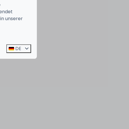
e
endet
in unserer
DE