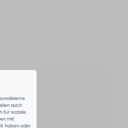
onalisierte
eilen auch
 für soziale
nen mit
llt haben oder