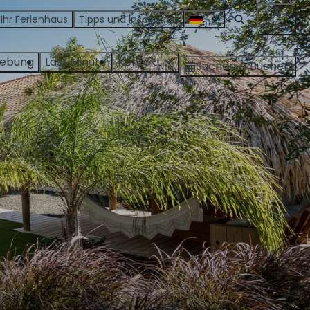
 Ihr Ferienhaus
Tipps und Inspiration
Konto
ebung
Last Minute
Kontakt
Suchen & Buchen