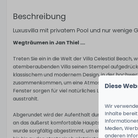
Beschreibung
Luxusvilla mit privatem Pool und nur wenige
Wegträumen in Jan Thiel ....
Treten Sie ein in die Welt der Villa Celestial Beach
atemberaubenden Villa seinen Stempel aufgedrückt
klassischem und modernem Design, in der hochwert
zusammenkommen, um eine Atmosphäre purer Elega
Diese Web
Fenster sorgen für viel natürliches Licht und schaf
ausstrahlt.
Wir verwenden
Inhalte berei
Abgerundet wird der Aufenthalt durch einen privat
Informationen
an das äußerst komfortable Hauptschlafzimmer angre
Medien, Werbu
wurde sorgfältig abgestimmt, um ein einzigartiges Er
anderen Infor