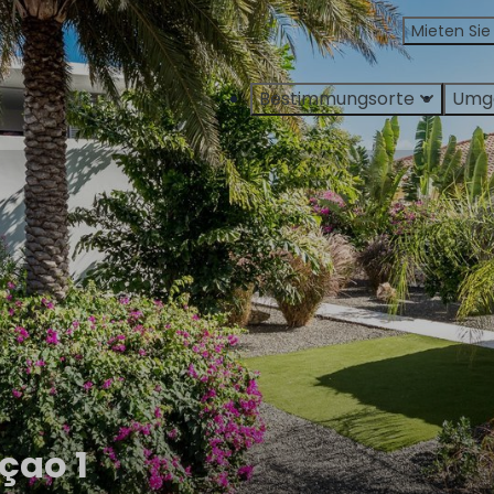
Mieten Sie
Bestimmungsorte
Umg
çao 1