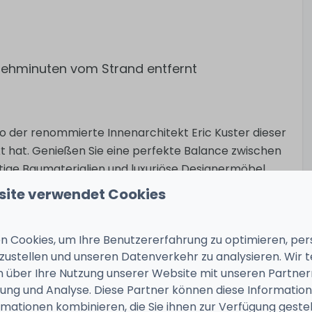
 Gehminuten vom Strand entfernt
, wo der renommierte Innenarchitekt Eric Kuster dieser
 hat. Genießen Sie eine perfekte Balance zwischen
ige Baumaterialien und luxuriöse Designermöbel
nz zu schaffen. Die hohen Decken und großen
site verwendet Cookies
fen eine geräumige Oase, die Ruhe und Raffinesse
 Cookies, um Ihre Benutzererfahrung zu optimieren, pers
tzustellen und unseren Datenverkehr zu analysieren. Wir t
en Swimmingpool in der obersten Etage, der direkt
 über Ihre Nutzung unserer Website mit unseren Partnern
nzt. Jedes Detail in der Villa Celestial Beach
ng und Analyse. Diese Partner können diese Informatio
lebnis zu bieten, von der reichhaltigen Einrichtung
mationen kombinieren, die Sie ihnen zur Verfügung geste