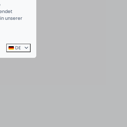
e
endet
in unserer
DE