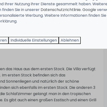
pen, die den Raum mit einem warmen Licht erhellen.
und Ihrer Nutzung ihrer Dienste gesammelt haben. Weiter
bination aus Farben und Licht aus, mit einem
 finden Sie in unserer
Datenschutzrichtlinie
.
Google
verw
ersonalisierte Werbung. Weitere Informationen finden Sie 
rklärung.
l Viertels in Jan Thiel, eine wahre Oase für diejenigen,
denz, auf der sich diese Villa befindet, besteht aus
itnessraum und das Spielzimmer (mit Billardtisch,
eren
Individuelle Einstellungen
Ablehnen
ten das Haus aus dem ersten Stock. Die Villa verfügt
 Im ersten Stock befinden sich das
nd Sonnenliegen und natürlich der schöne
den sich ebenfalls im ersten Stock. Die anderen 3
die Schlafzimmer gelangt man in den tropischen
 Es gibt auch einen großen Esstisch und einen Grill