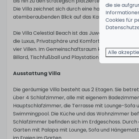
bis hin zu den strategisch platzierten Designerlam
die sie aufgr
Die Villa zeichnet sich durch eine harmonische Kom
Informationen
atemberaubenden Blick auf das Karibische Meer.
Cookies für p
Datenschutze
Die Villa Celestial Beach ist das Juwel des Vista Roya
die Luxus, Privatsphäre und Komfort suchen. Die Resi
vier Villen. Im Gemeinschaftsraum können Sie den F
Alle akzepti
Billard, Tischfußball und Playstation) nutzen.
Ausstattung Villa
Die geräumige Villa besteht aus 2 Etagen. Sie betre
über 4 Schlafzimmer, alle mit eigenem Badezimmer.
Hauptschlafzimmer, die Terrasse mit Lounge-Sofa u
Swimmingpool. Die Küche und das Wohnzimmer befin
Schlafzimmer befinden sich im Erdgeschoss. Durch 
Garten mit Palapa mit Lounge, Sofa und Hängematte.
im Freien im Garten.