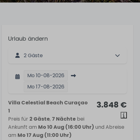
Urlaub ändern
2 Gäste
Mo
10-08-2026
Mo
17-08-2026
Villa Celestial Beach Curaçao
3.848 €
1
Preis für
2 Gäste
,
7 Nächte
bei
Ankunft am
Mo 10 Aug (16:00 Uhr)
und Abreise
am
Mo 17 Aug (11:00 Uhr)