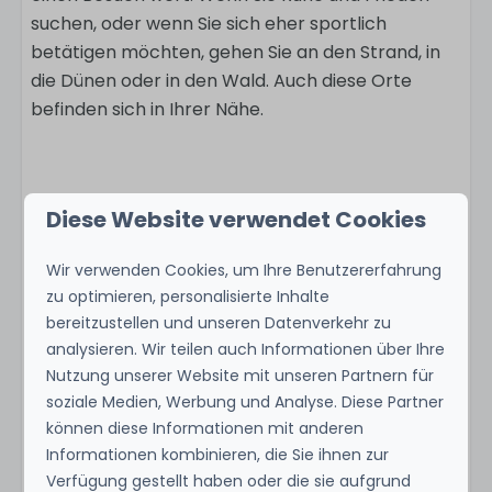
suchen, oder wenn Sie sich eher sportlich
betätigen möchten, gehen Sie an den Strand, in
die Dünen oder in den Wald. Auch diese Orte
befinden sich in Ihrer Nähe.
Ausstattung
Diese Website verwendet Cookies
Standort
Wir verwenden Cookies, um Ihre Benutzererfahrung
zu optimieren, personalisierte Inhalte
Egmond
bereitzustellen und unseren Datenverkehr zu
analysieren. Wir teilen auch Informationen über Ihre
Themen
Nutzung unserer Website mit unseren Partnern für
soziale Medien, Werbung und Analyse. Diese Partner
Kids
können diese Informationen mit anderen
Pets
Informationen kombinieren, die Sie ihnen zur
Zeig mehr ↓
Unique location
Verfügung gestellt haben oder die sie aufgrund