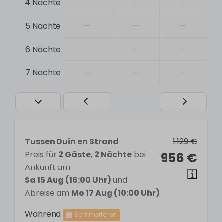
—
—
—
4 Nächte
Fire extinguisher
—
—
—
5 Nächte
Allgemein
—
—
—
6 Nächte
Bett-, Bad- und Küchenwäsche inklusive
—
—
—
7 Nächte
Elektronisch slot (app op telefoon)
Pets
Free WiFi
Child-friendly
Handcart
Tumble dryer
Tussen Duin en Strand
1.129 €
Laundry machine
Preis für
2 Gäste
,
2 Nächte
bei
956 €
Central heating
Ankunft am
Vacuum cleaner
Sa 15 Aug (16:00 Uhr)
und
Non-smoking
Abreise am
Mo 17 Aug (10:00 Uhr)
Self-service check-in
Während
Sommerferien