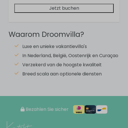
Badezimmer
Jetzt buchen
1 bathroom
Sink
Waarom Droomvilla?
Shower
Toilet
Luxe en unieke vakantievilla's
In Nederland, België, Oostenrijk en Curaçao
Schlafzimmer
Verzekerd van de hoogste kwaliteit
3 bedrooms
Breed scala aan optionele diensten
Double bed: 2
Bunk beds: 2
Küche
Bezahlen Sie sicher
Dining table
Dishwasher
Kontakt