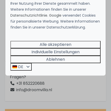
Familiehuizen
Ihrer Nutzung ihrer Dienste gesammelt haben.
Weitere Informationen finden Sie in unserer
Datenschutzrichtlinie
.
Google
verwendet Cookies
In der Gegend
für personalisierte Werbung. Weitere Informationen
finden Sie in unserer Datenschutzerklärung.
Close to city
Detached
Energie-Label:
Beach
Alle akzeptieren
Dunes
Individuelle Einstellungen
Coast
Ablehnen
At small-scale park
DE
Einrichtungen
Fragen?
+31 852220688
Playground
info@droomvilla.nl
Charging station for electric vehicles
Für Kinder