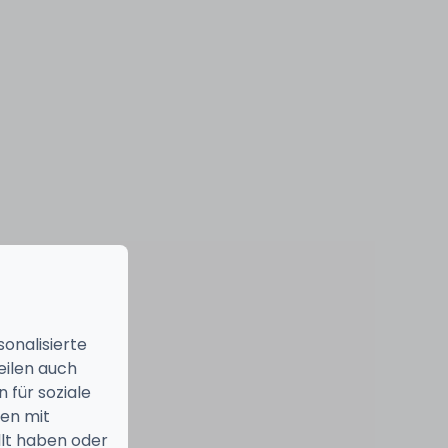
onalisierte
eilen auch
 für soziale
nen mit
llt haben oder