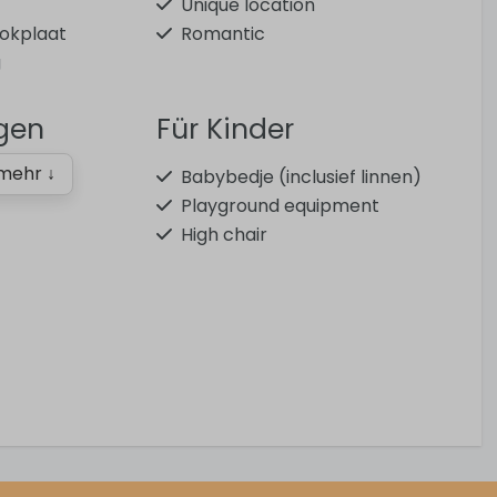
Unique location
ookplaat
Romantic
g
ngen
Für Kinder
mehr ↓
Babybedje (inclusief linnen)
Playground equipment
High chair
Allgemein
or
Free WiFi