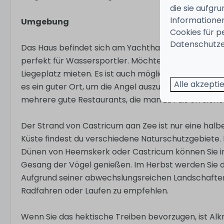
die sie aufgr
Informationen
Umgebung
Cookies für p
Datenschutze
Das Haus befindet sich am Yachthafen von Uitgeest. 
perfekt für Wassersportler. Möchten Sie Ihr eigene
Liegeplatz mieten. Es ist auch möglich, ein Boot, ein
Alle akzepti
es ein guter Ort, um die Angel auszuwerfen, man fin
mehrere gute Restaurants, die man zu Fuß erreiche
Der Strand von Castricum aan Zee ist nur eine halb
Küste findest du verschiedene Naturschutzgebiete.
Dünen von Heemskerk oder Castricum können Sie i
Gesang der Vögel genießen. Im Herbst werden Sie 
Aufgrund seiner abwechslungsreichen Landschaften
Radfahren oder Laufen zu empfehlen.
Wenn Sie das hektische Treiben bevorzugen, ist Al