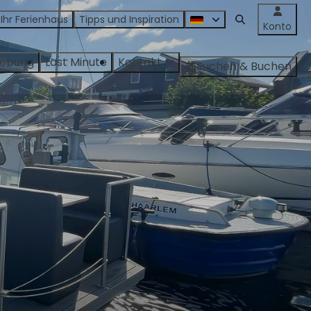
 Ihr Ferienhaus
Tipps und Inspiration
Konto
ebung
Last Minute
Kontakt
Suchen & Buchen