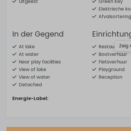
Uitgeest
Green Key
Elektrische k
Afvalsorterin
In der Gegend
Einrichtu
Zeig 
At lake
Restaurant
At water
Bootverhuur
Near play facilities
Fietsverhuur
View of lake
Playground
View of water
Reception
Detached
At small-scale park
Energie-Label:
At a holiday park
Aktivitäten
Sicherheit
Segeln
Smoke detect