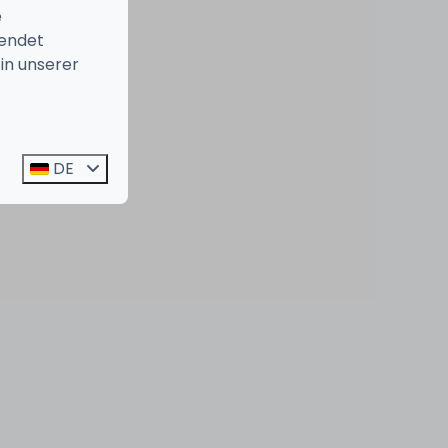
e
endet
in unserer
DE