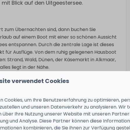
mit Blick auf den Uitgeestersee.
rt zum Übernachten sind, dann buchen Sie
 Urlaub auf einem Boot mit einer so schönen Aussicht
ees entspannen. Durch die zentrale Lage ist dieses
kt für Ausflüge. Von dem ruhig gelegenen Hausboot
en: Strand, Wald, Dünen, der Käsemarkt in Alkmaar,
les liegt in der Nähe.
site verwendet Cookies
 Cookies, um Ihre Benutzererfahrung zu optimieren, pers
 offenen Küche, Esstisch und Sitzecke. Vom
tzustellen und unseren Datenverkehr zu analysieren. Wir t
der Sie einen tollen Blick über das Wasser haben.
 über Ihre Nutzung unserer Website mit unseren Partnern
gbetten. Der zweite Schlafbereich verfügt über ein
ng und Analyse. Diese Partner können diese Informatio
 mit Toilette, Waschbecken und Dusche.
mationen kombinieren, die Sie ihnen zur Verfügung geste