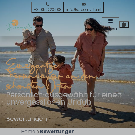
+31 852220688
info@droomvilla.nl
Menü
Einzigartige
Ferienhäuser an den
schönsten Orten
Persönlich ausgewählt für einen
unvergesslichen Urlaub
Bewertungen
Home
Bewertungen