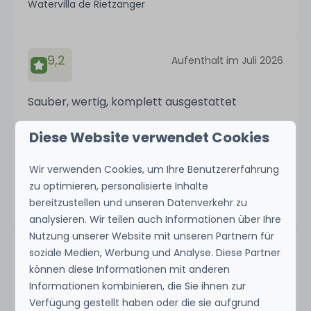
Watervilla de Rietzanger
9,2
Aufenthalt im Juli 2026
Sauber, wertig, komplett ausgestattet
Diese Website verwendet Cookies
Stephan S.
Wir verwenden Cookies, um Ihre Benutzererfahrung
Übernachtete bei Droomvilla Vakantiehuizen in
Droomvilla Beach Houses Zandvoort - Teilweisen
zu optimieren, personalisierte Inhalte
Meerblick
bereitzustellen und unseren Datenverkehr zu
analysieren. Wir teilen auch Informationen über Ihre
Nutzung unserer Website mit unseren Partnern für
9,7
soziale Medien, Werbung und Analyse. Diese Partner
Aufenthalt im Juli 2026
können diese Informationen mit anderen
Informationen kombinieren, die Sie ihnen zur
Direkte Strandnähe; nur 50m bis zur
Verfügung gestellt haben oder die sie aufgrund