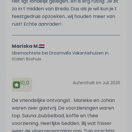
Het ligt landelijk gelegen...en is erg rustig. Je zit
zo in t midden van Breda. Dus als je wil kun je t
feestgedruis opzoeken...wij houden meer van
rust! Echte aanrader!
Mariska M.
Übernachtete bei Droomvilla Vakantiehuizen in
Stalen Boshuis
10,0
Aufenthalt im Juli 2026
De vriendelijke ontvangst . Marieke en Johan
waren zeer gastvrij. De voorzieningen waren
top. Sauna ,bubbelbad, koffie en thee
voorziening. Heerlijke bedden. Bij wat frisser
weer de vloerverwarming aan. Tuin prachtig .