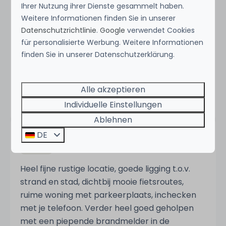
Wasserkante. Sehr viele Strand-Restaurants
Ihrer Nutzung ihrer Dienste gesammelt haben.
mit vielfältigen Angeboten. Auch
Weitere Informationen finden Sie in unserer
internationale Küche.
Datenschutzrichtlinie
.
Google
verwendet Cookies
für personalisierte Werbung. Weitere Informationen
finden Sie in unserer Datenschutzerklärung.
Silke Z.
Übernachtete bei Droomvilla Vakantiehuizen in
Droomvilla Beach Houses Zandvoort - Teilweisen
Alle akzeptieren
Meerblick
Individuelle Einstellungen
Ablehnen
DE
7,8
Aufenthalt im Juli 2026
Heel fijne rustige locatie, goede ligging t.o.v.
strand en stad, dichtbij mooie fietsroutes,
ruime woning met parkeerplaats, inchecken
met je telefoon. Verder heel goed geholpen
met een piepende brandmelder in de