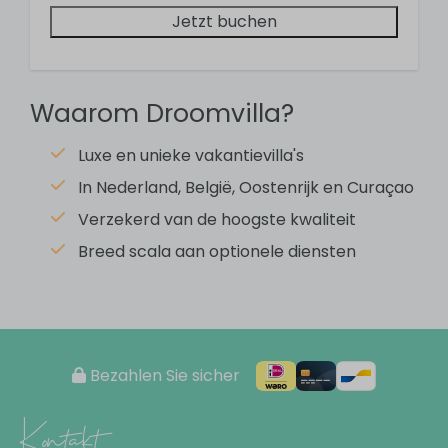
Microwave
Jetzt buchen
Coffee maker (capsules)
Kettle
Pans
Crockery
Waarom Droomvilla?
Cutlery
Luxe en unieke vakantievilla's
Kitchenware
In Nederland, België, Oostenrijk en Curaçao
Wohnbereich
Verzekerd van de hoogste kwaliteit
Breed scala aan optionele diensten
Dining table
Seating area
Flat Screen TV
Außenbereich
Bezahlen Sie sicher
Buitendouche
Kontakt
Ligbad buiten