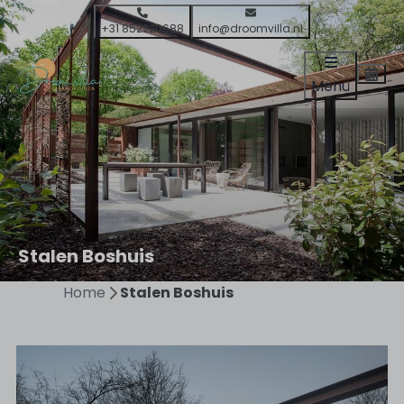
+31 852220688
info@droomvilla.nl
Menü
Stalen Boshuis
Home
Stalen Boshuis