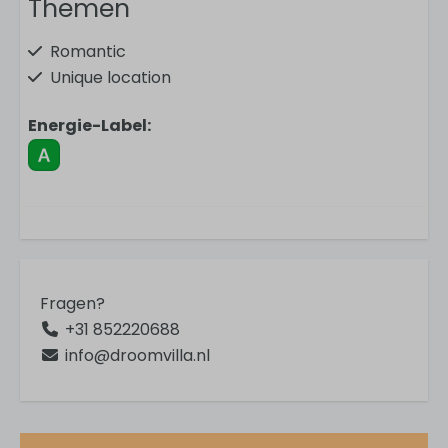
Themen
Romantic
Unique location
Wellness
Energie-Label:
In der Gegend
In the forest
Close to village
Detached
Fragen?
Aktivitäten
+31 852220688
info@droomvilla.nl
Hiking
Golfing
Allgemein