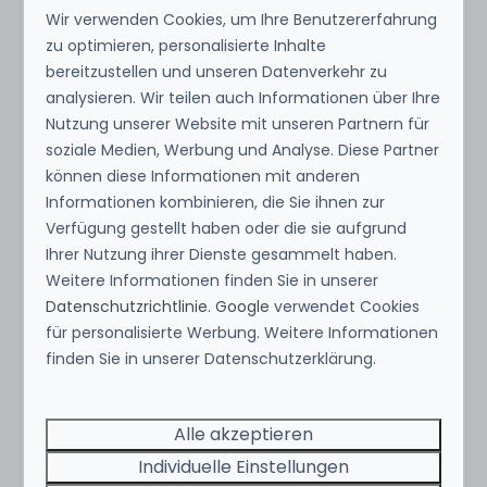
entfernten De Jong-DELI. Die Gegend bietet
Wir verwenden Cookies, um Ihre Benutzererfahrung
unendliche Möglichkeiten für Naturliebhaber und
zu optimieren, personalisierte Inhalte
bereitzustellen und unseren Datenverkehr zu
Abenteurer: Wandern Sie durch die Vrachelse
analysieren. Wir teilen auch Informationen über Ihre
Heide, erkunden Sie die Loonse und Drunense
Nutzung unserer Website mit unseren Partnern für
Duinen oder entdecken Sie den Nationalpark De
soziale Medien, Werbung und Analyse. Diese Partner
Biesbosch vom Wasser aus oder zu Fuß.
können diese Informationen mit anderen
Golfbegeisterte können sich auf den
Informationen kombinieren, die Sie ihnen zur
nahegelegenen Golfplätzen austoben, während
Verfügung gestellt haben oder die sie aufgrund
Wanderer, Radfahrer und Mountainbiker die
Ihrer Nutzung ihrer Dienste gesammelt haben.
schönsten Routen finden. Geschichte und Kultur
Weitere Informationen finden Sie in unserer
werden mit der Befreiungsroute Brabant und den
Datenschutzrichtlinie
.
Google
verwendet Cookies
alten Wasserleitungen wie der Zuiderwaterlinie
für personalisierte Werbung. Weitere Informationen
lebendig, die Ihnen zeigen, wie Brabant einst
finden Sie in unserer Datenschutzerklärung.
verteidigt wurde. Vergessen Sie nicht, einen
Tagesausflug zu den Sehenswürdigkeiten in der
Alle akzeptieren
Umgebung zu planen, wie z. B. Efteling, Safaripark
Individuelle Einstellungen
Beekse Bergen und Speelland. Für einen