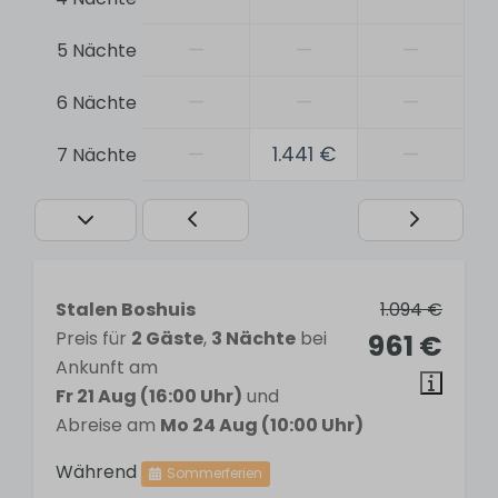
Sink
Double sink
—
—
—
5 Nächte
Shower
En-suite bathroom
—
—
—
6 Nächte
—
1.441 €
—
7 Nächte
Schlafzimmer
2 bedrooms
Double bed: 2
En-suite bathroom
Stalen Boshuis
1.094 €
Küche
Preis für
2 Gäste
,
3 Nächte
bei
961 €
Ankunft am
Dishwasher
Fr 21 Aug (16:00 Uhr)
und
Refrigerator-freezer combination
Abreise am
Mo 24 Aug (10:00 Uhr)
Induction cooktop
Oven
Während
Sommerferien