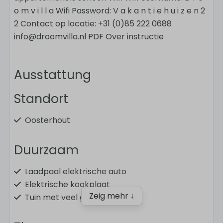
o m v i l l a Wifi Password: V a k a n t i e h u i z e n 2
2 Contact op locatie: +31 (0)85 222 0688
info@droomvilla.nl PDF Over instructie
Ausstattung
Standort
Oosterhout
Duurzaam
Laadpaal elektrische auto
Elektrische kookplaat
Zeig mehr ↓
Tuin met veel groen