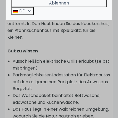
Tagesausflug nach Burgund sind Breda und Den
Ablehnen
Hout perfekt. Breda mit seinen gemütlichen
DE
Terrassen und Geschäften ist nur 10 Autominuten
entfernt. In Den Hout finden Sie das Koeckershuis,
ein Pfannkuchenhaus mit Spielplatz, für die
Kleinen.
Gut zu wissen
Ausschließlich elektrische Grills erlaubt (selbst
mitbringen).
ParkmöglichkeitenLadestation für Elektroautos
auf dem allgemeinen Parkplatz des Anwesens
Bergvliet.
Das Wäschepaket beinhaltet Bettwäsche,
Badwäsche und Küchenwäsche.
Das Haus liegt in einer waldreichen Umgebung,
wodurch Sie die Natur hautnah erleben.