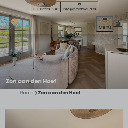
+31 852220688
info@droomvilla.nl
Menü
Zon aan den Hoef
Home
Zon aan den Hoef