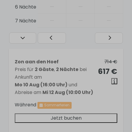
Non-smoking
—
—
—
6 Nächte
Self-service check-in
—
—
—
7 Nächte
Badezimmer
1 bathroom
Sink
Shower
Zon aan den Hoef
714 €
Toilet
Preis für
2 Gäste
,
2 Nächte
bei
617 €
Ankunft am
Schlafzimmer
Mo 10 Aug (16:00 Uhr)
und
Abreise am
Mi 12 Aug (10:00 Uhr)
3 bedrooms
Double bed: 1
Während
Sommerferien
Two single beds: 2
Jetzt buchen
Küche