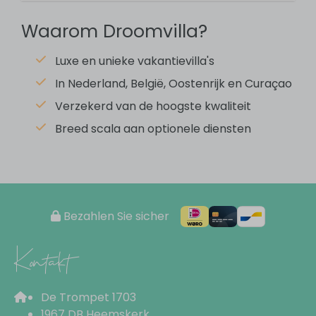
Dining table
Waarom Droomvilla?
Dishwasher
Refrigerator-freezer combination
Luxe en unieke vakantievilla's
Gas cooktop
In Nederland, België, Oostenrijk en Curaçao
Extractor hood
Verzekerd van de hoogste kwaliteit
Microwave oven
Breed scala aan optionele diensten
Coffee maker (capsules)
Kettle
Pans
Crockery
Cutlery
Bezahlen Sie sicher
Kitchenware
Kontakt
Wohnbereich
Keuken
De Trompet 1703
1967 DB Heemskerk
Dining table