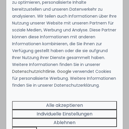
zu optimieren, personalisierte Inhalte
Tuin met veel groen
bereitzustellen und unseren Datenverkehr zu
analysieren. Wir teilen auch Informationen über Ihre
Standort
Nutzung unserer Website mit unseren Partnern für
soziale Medien, Werbung und Analyse. Diese Partner
Egmond
können diese Informationen mit anderen
Informationen kombinieren, die Sie ihnen zur
Zeig mehr ↓
Themen
Verfügung gestellt haben oder die sie aufgrund
Ihrer Nutzung ihrer Dienste gesammelt haben.
Kids
Weitere Informationen finden Sie in unserer
Romantic
Datenschutzrichtlinie
.
Google
verwendet Cookies
Unique location
für personalisierte Werbung. Weitere Informationen
finden Sie in unserer Datenschutzerklärung.
In der Gegend
Energie-Label:
Alle akzeptieren
Close to village
Individuelle Einstellungen
Detached
Ablehnen
Beach